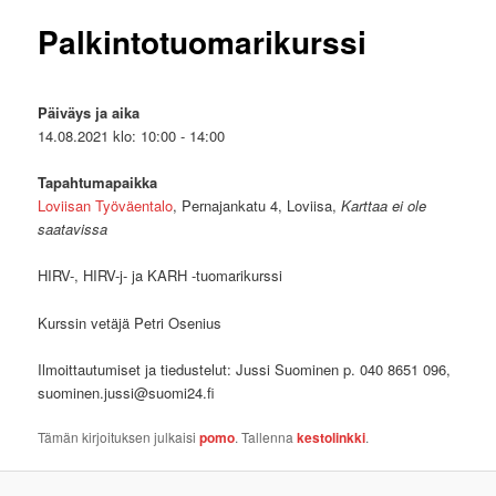
Palkintotuomarikurssi
Päiväys ja aika
14.08.2021 klo: 10:00 - 14:00
Tapahtumapaikka
Loviisan Työväentalo
, Pernajankatu 4, Loviisa,
Karttaa ei ole
saatavissa
HIRV-, HIRV-j- ja KARH -tuomarikurssi
Kurssin vetäjä Petri Osenius
Ilmoittautumiset ja tiedustelut: Jussi Suominen p. 040 8651 096,
suominen.jussi@suomi24.fi
Tämän kirjoituksen julkaisi
pomo
. Tallenna
kestolinkki
.