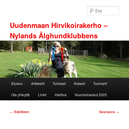
Siirry
sisältöön
Etsi
Uudenmaan Hirvikoirakerho –
Nylands Älghundklubbens
Päävalikko
Etusivu
Artikkelit
Tulokset
Kokeet
Tuomarit
Ota yhteyttä
Linkit
Hallitus
Nuorisohaukut 2025
Artikkelien
←
Edellinen
Seuraava
→
selaus