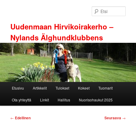
Siirry
sisältöön
Etsi
Uudenmaan Hirvikoirakerho –
Nylands Älghundklubbens
Päävalikko
Etusivu
Artikkelit
Tulokset
Kokeet
Tuomarit
Ota yhteyttä
Linkit
Hallitus
Nuorisohaukut 2025
Artikkelien
←
Edellinen
Seuraava
→
selaus