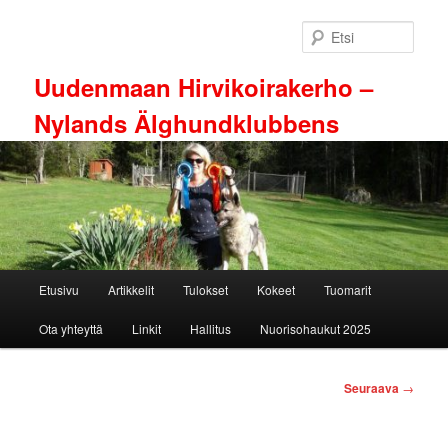
Siirry
sisältöön
Etsi
Uudenmaan Hirvikoirakerho –
Nylands Älghundklubbens
Päävalikko
Etusivu
Artikkelit
Tulokset
Kokeet
Tuomarit
Ota yhteyttä
Linkit
Hallitus
Nuorisohaukut 2025
Artikkelien
Seuraava
→
selaus