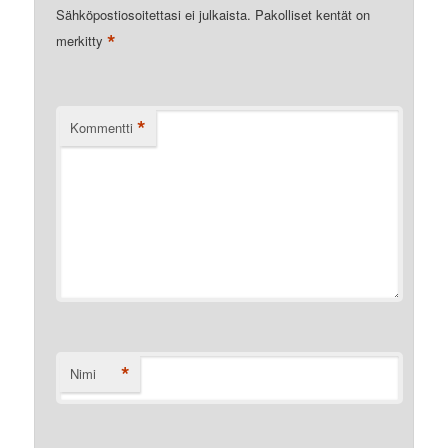
Sähköpostiosoitettasi ei julkaista.
Pakolliset kentät on
*
merkitty
*
Kommentti
*
Nimi