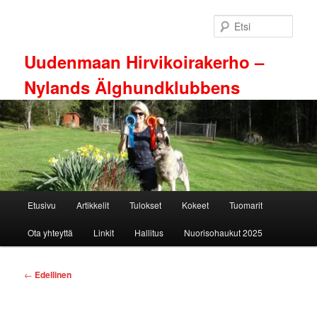
Siirry
sisältöön
Etsi
Uudenmaan Hirvikoirakerho –
Nylands Älghundklubbens
Päävalikko
Etusivu
Artikkelit
Tulokset
Kokeet
Tuomarit
Ota yhteyttä
Linkit
Hallitus
Nuorisohaukut 2025
Artikkelien
←
Edellinen
selaus