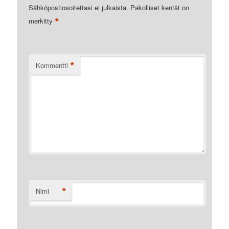
Sähköpostiosoitettasi ei julkaista.
Pakolliset kentät on
*
merkitty
*
Kommentti
*
Nimi